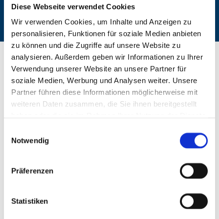
Ihnen melden. Vielen Dank für Ihr Vertrauen!
Diese Webseite verwendet Cookies
Wir verwenden Cookies, um Inhalte und Anzeigen zu
personalisieren, Funktionen für soziale Medien anbieten
zu können und die Zugriffe auf unsere Website zu
analysieren. Außerdem geben wir Informationen zu Ihrer
SENDEN SIE UNS EINE NACHRICHT
Verwendung unserer Website an unsere Partner für
soziale Medien, Werbung und Analysen weiter. Unsere
Partner führen diese Informationen möglicherweise mit
weiteren Daten zusammen, die Sie ihnen bereitgestellt
haben oder die sie im Rahmen Ihrer Nutzung der Dienste
gesammelt haben.
Einwilligungsauswahl
Notwendig
Präferenzen
Statistiken